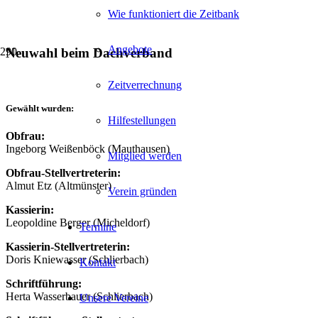
Wie funktioniert die Zeitbank
Angebote
Neuwahl beim Dachverband
Zeitverrechnung
Gewählt wurden:
Hilfestellungen
Obfrau:
Ingeborg Weißenböck (Mauthausen)
Mitglied werden
Obfrau-Stellvertreterin:
Almut Etz (Altmünster)
Verein gründen
Kassierin:
Leopoldine Berger (Micheldorf)
Termine
Kassierin-Stellvertreterin:
Doris Kniewasser (Schlierbach)
Kontakt
Schriftführung:
Herta Wasserbauer (Schlierbach)
Unsere Vereine