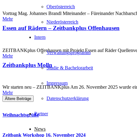
Oberösterreich
Vortrag Mag. Johannes Brandl Miteinander – Füreinander Nachbarsch
Mehr
Niederösterreich
Essen auf Rädern – Zeitbankplus Offenhausen
Intern
ZEITBANKplus Offenhausen mit Projekt Essen auf Räder Quellenver
Verwaltungsprogramm
Mehr
Zeitbankplus Molln
Studie & Bachelorarbeit
Impressum
Wir starten neu – ZEITBANKplus Am 26. November 2025 wurde ein
Mehr
Datenschutzerklärung
Ältere Beiträge
Partner
Weihnachtsgrüße
News
Zeitbank Workshop 16. November 2024