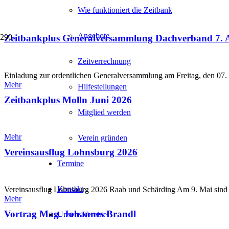
Wie funktioniert die Zeitbank
Angebote
Zeitbankplus Generalversammlung Dachverband 7. 
Zeitverrechnung
Einladung zur ordentlichen Generalversammlung am Freitag, den 0
Mehr
Hilfestellungen
Zeitbankplus Molln Juni 2026
Mitglied werden
Mehr
Verein gründen
Vereinsausflug Lohnsburg 2026
Termine
Kontakt
Vereinsausflug Lohnsburg 2026 Raab und Schärding Am 9. Mai sind
Mehr
Vortrag Mag. Johannes Brandl
Unsere Vereine