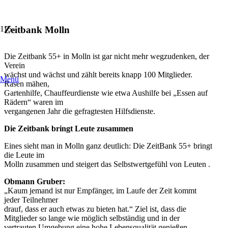
Zeitbank Molln
Die Zeitbank 55+ in Molln ist gar nicht mehr wegzudenken, der
Verein
wächst und wächst und zählt bereits knapp 100 Mitglieder.
Menü
Rasen mähen,
Gartenhilfe, Chauffeurdienste wie etwa Aushilfe bei „Essen auf
Rädern“ waren im
vergangenen Jahr die gefragtesten Hilfsdienste.
Die Zeitbank bringt Leute zusammen
Eines sieht man in Molln ganz deutlich: Die ZeitBank 55+ bringt
die Leute im
Molln zusammen und steigert das Selbstwertgefühl von Leuten .
Obmann Gruber:
„Kaum jemand ist nur Empfänger, im Laufe der Zeit kommt
jeder Teilnehmer
drauf, dass er auch etwas zu bieten hat.“ Ziel ist, dass die
Mitglieder so lange wie möglich selbständig und in der
vertrauten Umgebung eine hohe Lebensqualität genießen .