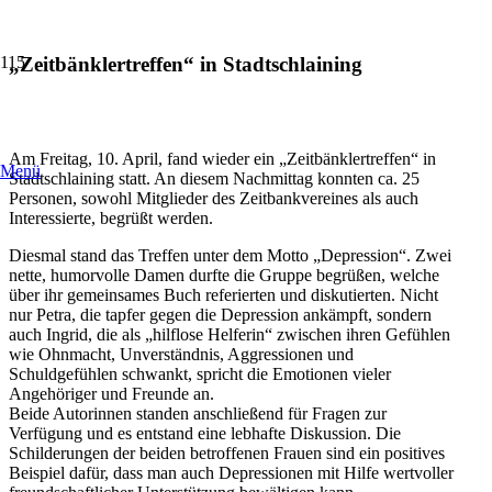
„Zeitbänklertreffen“ in Stadtschlaining
Am Freitag, 10. April, fand wieder ein „Zeitbänklertreffen“ in
Menü
Stadtschlaining statt. An diesem Nachmittag konnten ca. 25
Personen, sowohl Mitglieder des Zeitbankvereines als auch
Interessierte, begrüßt werden.
Diesmal stand das Treffen unter dem Motto „Depression“. Zwei
nette, humorvolle Damen durfte die Gruppe begrüßen, welche
über ihr gemeinsames Buch referierten und diskutierten. Nicht
nur Petra, die tapfer gegen die Depression ankämpft, sondern
auch Ingrid, die als „hilflose Helferin“ zwischen ihren Gefühlen
wie Ohnmacht, Unverständnis, Aggressionen und
Schuldgefühlen schwankt, spricht die Emotionen vieler
Angehöriger und Freunde an.
Beide Autorinnen standen anschließend für Fragen zur
Verfügung und es entstand eine lebhafte Diskussion. Die
Schilderungen der beiden betroffenen Frauen sind ein positives
Beispiel dafür, dass man auch Depressionen mit Hilfe wertvoller